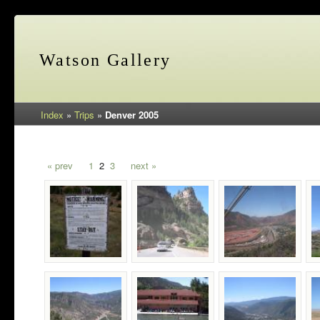
Watson Gallery
Index
»
Trips
»
Denver 2005
« prev
1
2
3
next »