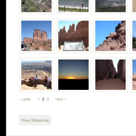
« prev
1
2
3
next »
View Slideshow